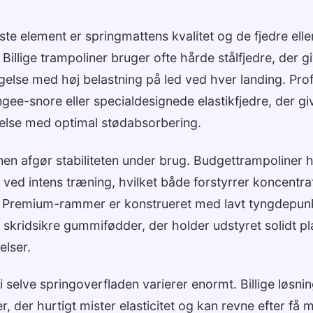
ste element er springmattens kvalitet og de fjedre eller
Billige trampoliner bruger ofte hårde stålfjedre, der gi
else med høj belastning på led ved hver landing. Prof
ee-snore eller specialdesignede elastikfjedre, der gi
else med optimal stødabsorbering.
 afgør stabiliteten under brug. Budgettrampoliner ha
sig ved intens træning, hvilket både forstyrrer koncentr
r. Premium-rammer er konstrueret med lavt tyngdepun
 skridsikre gummifødder, der holder udstyret solidt pl
lser.
 i selve springoverfladen varierer enormt. Billige løsn
r, der hurtigt mister elasticitet og kan revne efter få