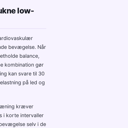
ukne low-
kardiovaskulær
nde bevægelse. Når
retholde balance,
ne kombination gør
ing kan svare til 30
elastning på led og
træning kræver
 i korte intervaller
v bevægelse selv i de