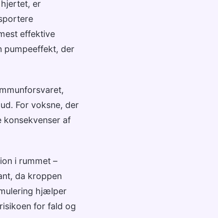
jertet, er
sportere
mest effektive
n pumpeeffekt, der
 immunforsvaret,
ud. For voksne, der
e konsekvenser af
ion i rummet –
ant, da kroppen
imulering hjælper
isikoen for fald og