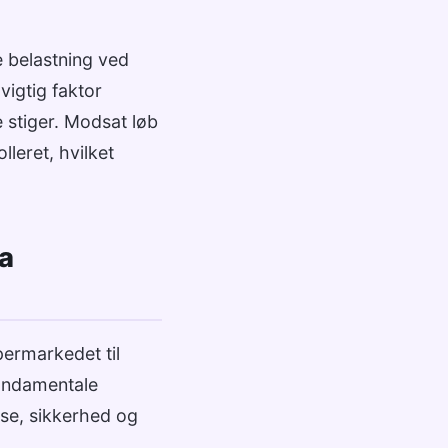
 belastning ved
vigtig faktor
 stiger. Modsat løb
leret, hvilket
ra
permarkedet til
 fundamentale
lse, sikkerhed og