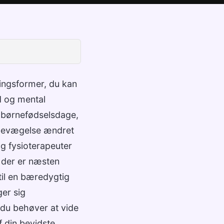
ingsformer, du kan
d og mental
t børnefødselsdage,
 bevægelse ændret
g fysioterapeuter
, der er næsten
il en bæredygtig
ger sig
 du behøver at vide
af din bevidste