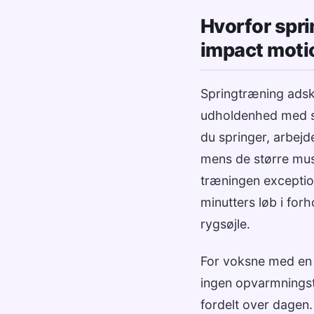
Hvorfor spri
impact moti
Springtræning adsk
udholdenhed med s
du springer, arbejd
mens de større mus
træningen exceptione
minutters løb i for
rygsøjle.
For voksne med en 
ingen opvarmningstid
fordelt over dagen. 