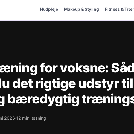
Hudpleje
Makeup & Styling
Fitness & Træ
ræning for voksne: Så
u det rigtige udstyr til
og bæredygtig træning
uni 2026
12 min læsning
·