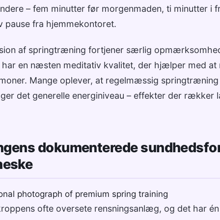
dere – fem minutter før morgenmaden, ti minutter i f
iv pause fra hjemmekontoret.
ion af springtræning fortjener særlig opmærksomhed
ar en næsten meditativ kvalitet, der hjælper med at
moner. Mange oplever, at regelmæssig springtræning
ger det generelle energiniveau – effekter der rækker 
ngens dokumenterede sundhedsford
neske
roppens ofte oversete rensningsanlæg, og det har én