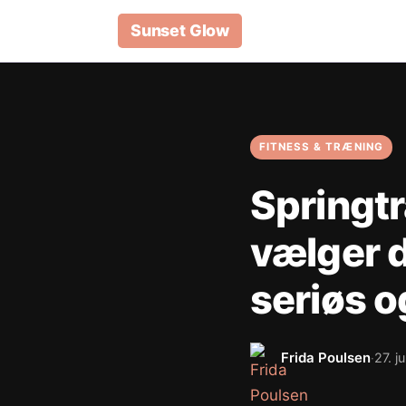
Sunset Glow
FITNESS & TRÆNING
Springt
vælger d
seriøs 
Frida Poulsen
27. j
·