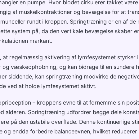
angler en pumpe. Hvor blodet cirkulerer takket være h
ig af muskelkontraktioner og bevægelse for at tran
mmunceller rundt i kroppen. Springtræning er en af de 
dette system på, da den vertikale bevægelse skaber e
rkulationen markant.
, at regelmæssig aktivering af lymfesystemet styrker
 og væskeophobning, og kan bidrage til en sundere h
imer siddende, kan springtræning modvirke de negativ
jde ved at holde lymfesystemet aktivt.
prioception – kroppens evne til at fornemme sin posit
med alderen. Springtræning udfordrer begge dele konst
gere på den ustabile overflade. Denne kontinuerlige st
 og endda forbedre balanceevnen, hvilket reducerer r