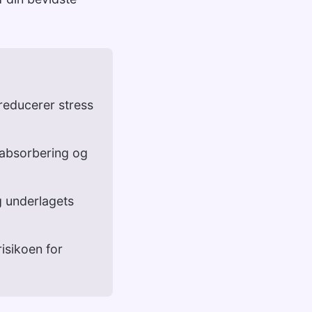
reducerer stress
dabsorbering og
g underlagets
risikoen for