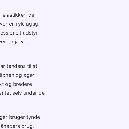
 elastikker, der
ver en ryk-agtig,
essionelt udstyr
ver en jævn,
r tendens til at
ationen og øger
kt og bredere
antet selv under de
inger bruger tynde
 måneders brug.