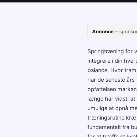
Annonce
– sponsor
Springtræning for 
integrere i din hve
balance. Hvor tramp
har de seneste års
opfattelsen markan
længe har vidst: at
umulige at opnå me
træningsrutine kræv
fundamentalt fra bu
for at træffe et kva