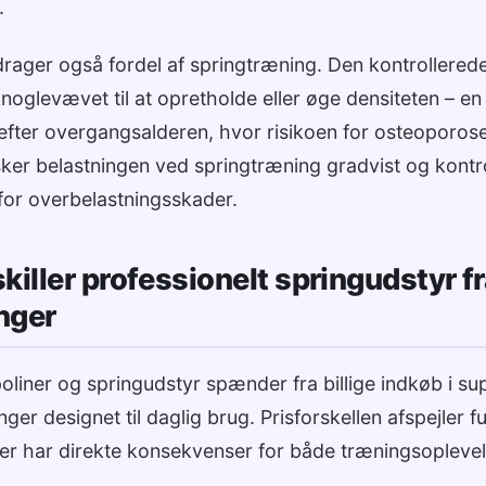
.
ager også fordel af springtræning. Den kontrollerede
noglevævet til at opretholde eller øge densiteten – en 
 efter overgangsalderen, hvor risikoen for osteoporose
ker belastningen ved springtræning gradvist og kontrol
for overbelastningsskader.
killer professionelt springudstyr f
nger
liner og springudstyr spænder fra billige indkøb i su
nger designet til daglig brug. Prisforskellen afspejler
 der har direkte konsekvenser for både træningsopleve