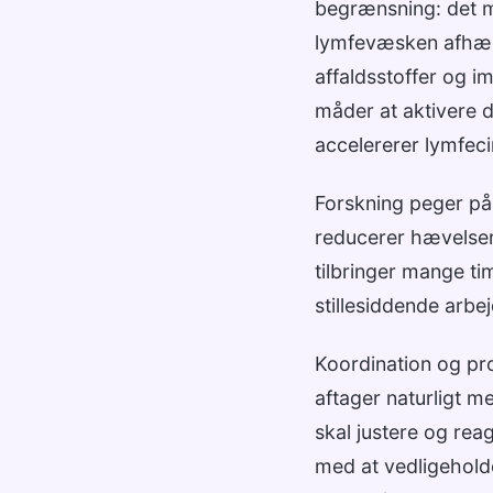
begrænsning: det m
lymfevæsken afhæng
affaldsstoffer og i
måder at aktivere 
accelererer lymfeci
Forskning peger på
reducerer hævelser
tilbringer mange t
stillesiddende arbe
Koordination og pro
aftager naturligt 
skal justere og rea
med at vedligeholde