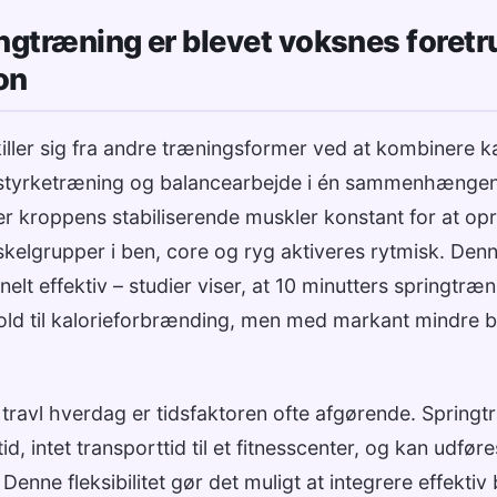
ngtræning er blevet voksnes foretr
on
iller sig fra andre træningsformer ved at kombinere 
tyrketræning og balancearbejde i én sammenhænge
er kroppens stabiliserende muskler konstant for at op
kelgrupper i ben, core og ryg aktiveres rytmisk. Den
lt effektiv – studier viser, at 10 minutters springtræn
hold til kalorieforbrænding, men med markant mindre b
travl hverdag er tidsfaktoren ofte afgørende. Spring
, intet transporttid til et fitnesscenter, og kan udføres
Denne fleksibilitet gør det muligt at integrere effekti