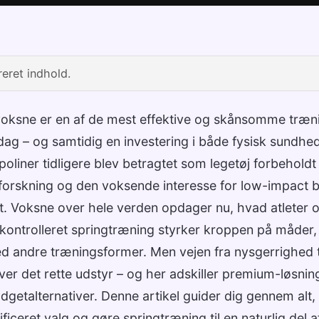
eret indhold.
voksne er en af de mest effektive og skånsomme træn
rdag – og samtidig en investering i både fysisk sundhe
oliner tidligere blev betragtet som legetøj forbehold
 forskning og den voksende interesse for low-impact
t. Voksne over hele verden opdager nu, hvad atleter o
 kontrolleret springtræning styrker kroppen på måder
d andre træningsformer. Men vejen fra nysgerrighed t
er det rette udstyr – og her adskiller premium-løsnin
dgetalternativer. Denne artikel guider dig gennem alt,
lificeret valg og gøre springtræning til en naturlig del 