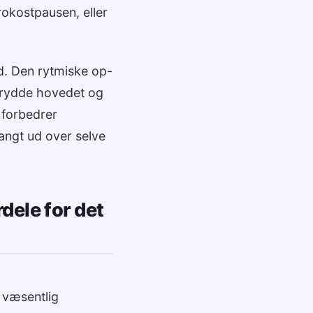
rokostpausen, eller
. Den rytmiske op-
 rydde hovedet og
 forbedrer
langt ud over selve
ele for det
 væsentlig