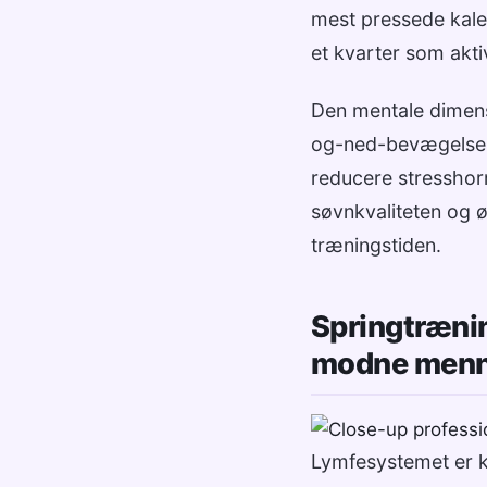
mest pressede kalen
et kvarter som akt
Den mentale dimens
og-ned-bevægelse h
reducere stresshor
søvnkvaliteten og ø
træningstiden.
Springtræni
modne men
Lymfesystemet er k