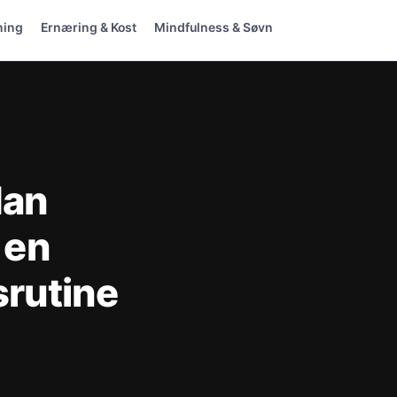
ning
Ernæring & Kost
Mindfulness & Søvn
dan
 en
srutine