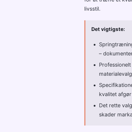
livsstil.
Det vigtigste:
Springtræning
– dokumentere
Professionelt
materialevalg
Specifikation
kvalitet afgø
Det rette valg
skader marka