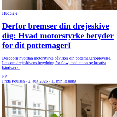
Hudpleje
Derfor bremser din drejeskive
dig: Hvad motorstyrke betyder
for dit pottemagerI
Descobrir hvordan motorstyrke påvirker din pottemagerioplevelse.
Læs om drejeskivens betydning for flow, meditation og kreativt
håndværk.
FP
Frida Poulsen
·
2. aug 2026
·
11 min læsning