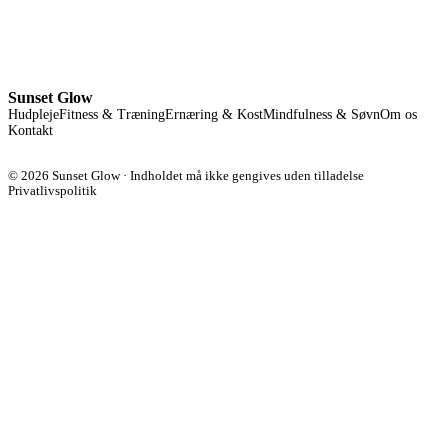
Sunset Glow
Hudpleje
Fitness & Træning
Ernæring & Kost
Mindfulness & Søvn
Om os
Kontakt
© 2026 Sunset Glow · Indholdet må ikke gengives uden tilladelse
Privatlivspolitik