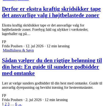
Derfor er ekstra kraftig skridsikker tape
det ansvarlige valg i højtbelastede zoner
Ekstra kraftig skridsikker tape er det ansvarlige valg for
højtbelastede zoner. Forebyg fald og ulykker i værksteder,
lagerhaller og på…
FP
Frida Poulsen
·
12. jul 2026
·
12 min læsning
Mindfulness & Søvn
Sådan vælger du den rigtige belønning til
din hest: En guide til sundere godbidder
med omtanke
Lær at vælge sunders godbidder til din hest med omtanke. Guide til
ansvarlig dyrepasning og bevidst træning for hesteentusiaster.
FP
Frida Poulsen
·
2. jul 2026
·
12 min læsning
1
2
3
…
6
→