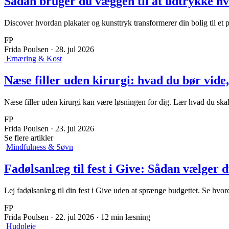
Sådan bruger du væggen til at udtrykke hve
Discover hvordan plakater og kunsttryk transformerer din bolig til et 
FP
Frida Poulsen
·
28. jul 2026
Ernæring & Kost
Næse filler uden kirurgi: hvad du bør vide
Næse filler uden kirurgi kan være løsningen for dig. Lær hvad du ska
FP
Frida Poulsen
·
23. jul 2026
Se flere artikler
Mindfulness & Søvn
Fadølsanlæg til fest i Give: Sådan vælger 
Lej fadølsanlæg til din fest i Give uden at sprænge budgettet. Se hvor
FP
Frida Poulsen
·
22. jul 2026
·
12 min læsning
Hudpleje