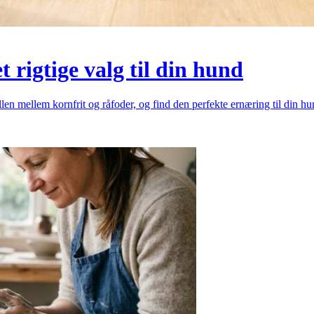
t rigtige valg til din hund
llen mellem kornfrit og råfoder, og find den perfekte ernæring til din hu