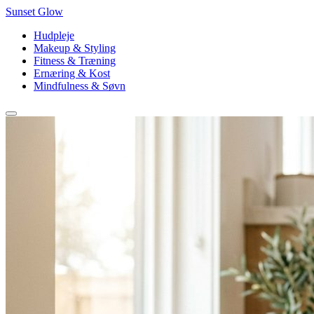
Sunset Glow
Hudpleje
Makeup & Styling
Fitness & Træning
Ernæring & Kost
Mindfulness & Søvn