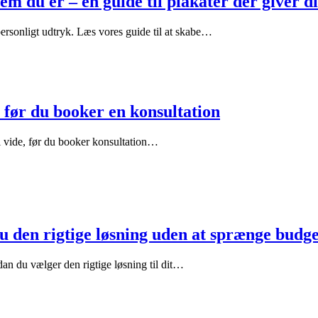
m du er – en guide til plakater der giver d
personligt udtryk. Læs vores guide til at skabe…
, før du booker en konsultation
l vide, før du booker konsultation…
du den rigtige løsning uden at sprænge budge
dan du vælger den rigtige løsning til dit…