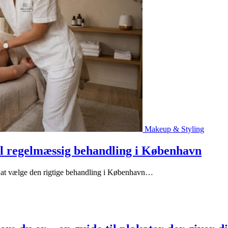
Makeup & Styling
til regelmæssig behandling i København
d at vælge den rigtige behandling i København…